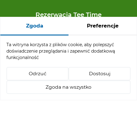
Rezerwacja Tee Time
Zgoda
Preferencje
+48 91 32 65 110
reservation@abgc.pl
Ta witryna korzysta z plików cookie, aby polepszyć
doświadczenie przeglądania i zapewnić dodatkową
funkcjonalność
Menu ofertowe
Odrzuć
Dostosuj
Turnieje
Pakiety Stay & Play
Zgoda na wszystko
Nauka golfa
+48 514 021 218
abgc@abgc.pl
Rezerwacja Tee - Time