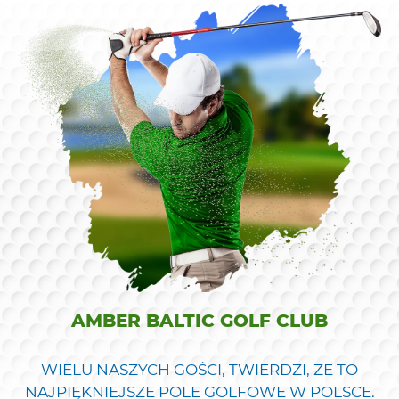
AMBER BALTIC GOLF CLUB
WIELU NASZYCH GOŚCI, TWIERDZI, ŻE TO
NAJPIĘKNIEJSZE POLE GOLFOWE W POLSCE.