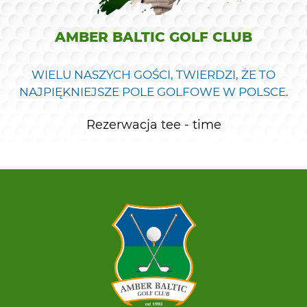
AMBER BALTIC GOLF CLUB
WIELU NASZYCH GOŚCI, TWIERDZI, ŻE TO
NAJPIĘKNIEJSZE POLE GOLFOWE W POLSCE.
Rezerwacja tee - time