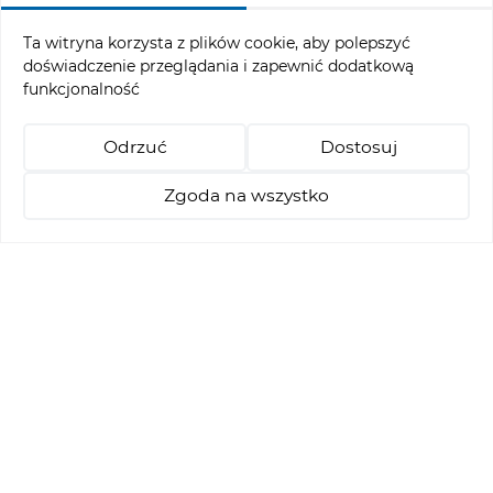
reservation@abgc.pl
Ta witryna korzysta z plików cookie, aby polepszyć
doświadczenie przeglądania i zapewnić dodatkową
funkcjonalność
Menu ofertowe
Odrzuć
Dostosuj
Turnieje
Pakiety Stay & Play
Zgoda na wszystko
Nauka golfa
+48 514 021 218
abgc@abgc.pl
Rezerwacja Tee - Time
Polityka cookies
Amber Baltic Golf Club © 2026
Realizacja: