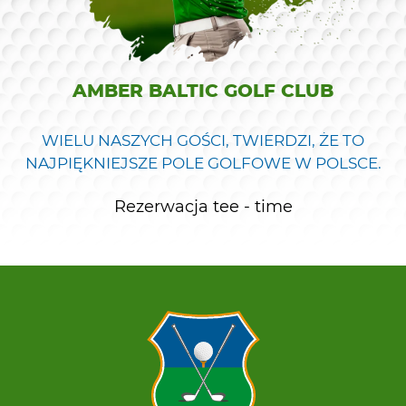
AMBER BALTIC GOLF CLUB
WIELU NASZYCH GOŚCI, TWIERDZI, ŻE TO
NAJPIĘKNIEJSZE POLE GOLFOWE W POLSCE.
Rezerwacja tee - time