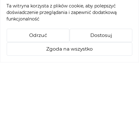
Ta witryna korzysta z plików cookie, aby polepszyć
+48 514 021 218
doświadczenie przeglądania i zapewnić dodatkową
funkcjonalność
abgc@abgc.pl
Odrzuć
Dostosuj
Rezerwacja Tee Time
Zgoda na wszystko
+48 514 021 218
abgc@abgc.pl
+48 91 32 65 110
reservation@abgc.pl
Menu ofertowe
Turnieje
Pakiety Stay & Play
Nauka golfa
Rezerwacja Tee - Time