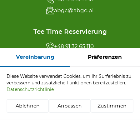
abgc@abgc.pl
Tee Time Reservierung
+48 91 32 65 110
Vereinbarung
Präferenzen
reservation@abgc.pl
Diese Website verwendet Cookies, um Ihr Surferlebnis zu
Angebotsmenü
verbessern und zusätzliche Funktionen bereitzustellen.
Datenschutzrichtlinie
Turniere
Pakete „Stay & Play“
Ablehnen
Anpassen
Zustimmen
Golf lernen
+48 514 021 218
abgc@abgc.pl
Tee-Time-Reservierung