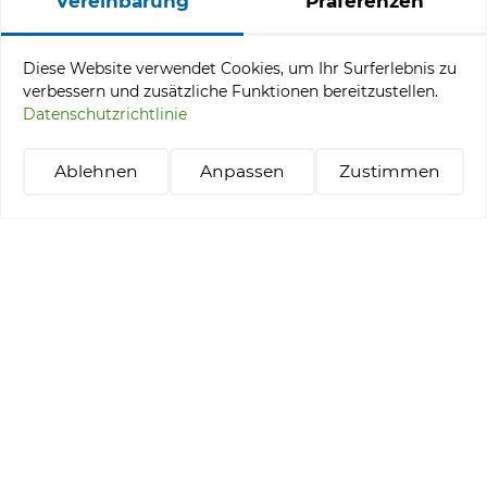
Vereinbarung
Präferenzen
Angebotsmenü
Diese Website verwendet Cookies, um Ihr Surferlebnis zu
verbessern und zusätzliche Funktionen bereitzustellen.
Turniere
Datenschutzrichtlinie
Pakete „Stay & Play“
Golf lernen
Ablehnen
Anpassen
Zustimmen
Tee-Time-Reservierung
+48 514 021 218
abgc@abgc.pl
Datenschutzrichtlinie
Amber Baltic Golf Club © 2026
Realisierung: