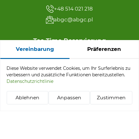
+48 514 021 218
abgc@abgc.pl
Tee Time Reservierung
Vereinbarung
Präferenzen
+48 91 32 65 110
reservation@abgc.pl
Diese Website verwendet Cookies, um Ihr Surferlebnis zu
verbessern und zusätzliche Funktionen bereitzustellen.
Datenschutzrichtlinie
Angebotsmenü
Ablehnen
Anpassen
Zustimmen
+48 514 021 218
abgc@abgc.pl
Turniere
Pakete „Stay & Play“
Golf lernen
Tee-Time-Reservierung